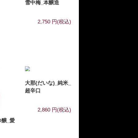
雪中梅_本醸造
2,750 円(税込)
大那(だいな)_純米_
超辛口
2,860 円(税込)
吟醸_愛