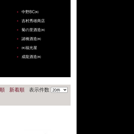
中野BC㈱
吉村秀雄商店
菊の里酒造㈱
諸橋酒造㈱
㈱福光屋
成龍酒造㈱
順
新着順
表示件数