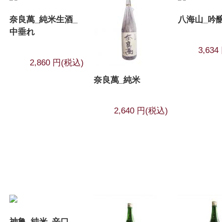
奈良萬_純米生酒_
八海山_吟
中垂れ
3,63
2,860 円(税込)
奈良萬_純米
2,640 円(税込)
神亀_純米_辛口