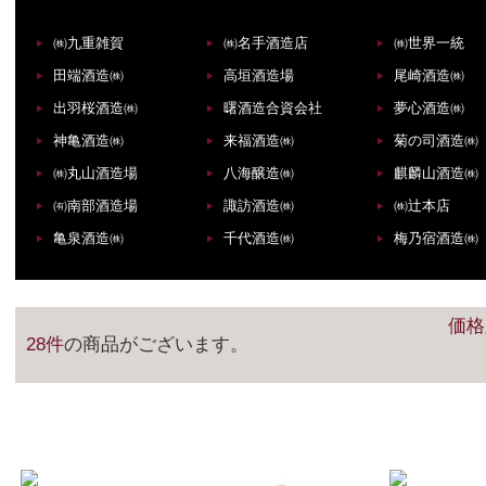
㈱九重雑賀
㈱名手酒造店
㈱世界一統
田端酒造㈱
高垣酒造場
尾崎酒造㈱
出羽桜酒造㈱
曙酒造合資会社
夢心酒造㈱
神亀酒造㈱
来福酒造㈱
菊の司酒造㈱
㈱丸山酒造場
八海醸造㈱
麒麟山酒造㈱
㈲南部酒造場
諏訪酒造㈱
㈱辻本店
亀泉酒造㈱
千代酒造㈱
梅乃宿酒造㈱
価格
28件
の商品がございます。