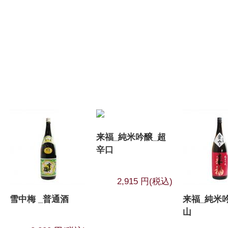
来福_純米吟醸_超
辛口
2,915 円(税込)
雪中梅 _普通酒
来福_純米
山