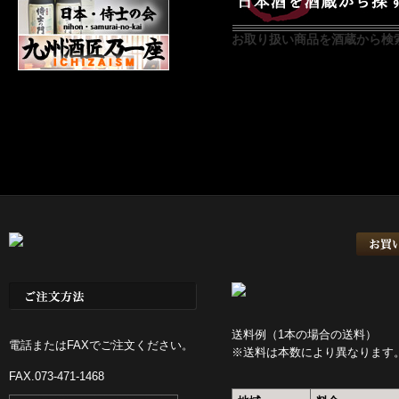
お取り扱い商品を酒蔵から検
㈱九重雑賀
㈱名手酒造店
㈱
造㈱
曙酒造合資会社
夢心酒
場
八海醸造㈱
麒麟山酒造㈱
㈱
梅乃宿酒造㈱
送料例（1本の場合の送料）
電話またはFAXでご注文ください。
※送料は本数により異なります
FAX.073-471-1468