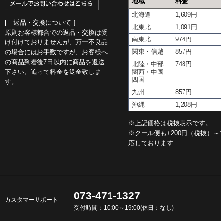
地域
料金
北海道
1,609円
[ 返品・交換について ］
北東北
1,091円
原則お客様都合での返品・交換は受
南東北
974円
け付けておりませんが、万一不良品
関東・信越
857円
の場合にはお手数ですが、お客様へ
の商品到着後7日以内に商品を返送
北陸・中部
748円
下さい。追って料金を返金致しま
関西・中国
四国
す。
九州
857円
沖縄
1,208円
※上記価格は税抜表示です。
※クール便も+200円（税抜）～
応しております
073-471-1327
カスタマーサポート
受付時間：10:00～19:00(休日：なし)