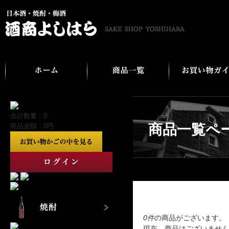
合計数量：0
商品一覧ペ
商品金額：
0円
尾崎酒造㈱
0件
の商品がございます。
現在、商品はございません